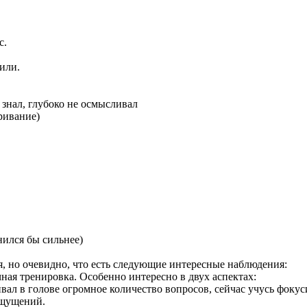
с.
или.
 знал, глубоко не осмысливал
ривание)
нился бы сильнее)
ия, но очевидно, что есть следующие интересные наблюдения:
чная тренировка. Особенно интересно в двух аспектах:
ивал в голове огромное количество вопросов, сейчас учусь фоку
ощущений.