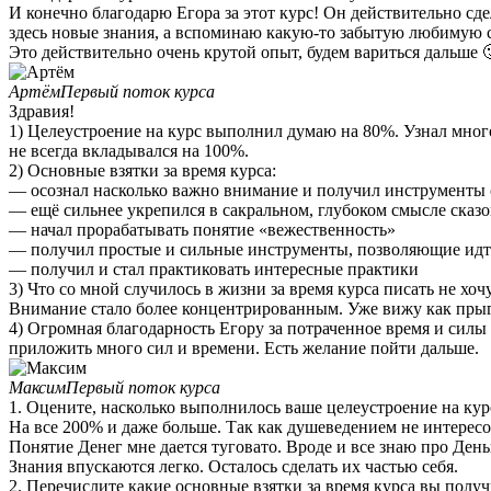
И конечно благодарю Егора за этот курс! Он действительно сде
здесь новые знания, а вспоминаю какую-то забытую любимую с
Это действительно очень крутой опыт, будем вариться дальше 
АртёмПервый поток курса
Здравия!
1) Целеустроение на курс выполнил думаю на 80%. Узнал много
не всегда вкладывался на 100%.
2) Основные взятки за время курса:
— осознал насколько важно внимание и получил инструменты 
— ещё сильнее укрепился в сакральном, глубоком смысле сказок
— начал прорабатывать понятие «вежественность»
— получил простые и сильные инструменты, позволяющие идти
— получил и стал практиковать интересные практики
3) Что со мной случилось в жизни за время курса писать не хоч
Внимание стало более концентрированным. Уже вижу как прыга
4) Огромная благодарность Егору за потраченное время и силы 
приложить много сил и времени. Есть желание пойти дальше.
МаксимПервый поток курса
1. Оцените, насколько выполнилось ваше целеустроение на кур
На все 200% и даже больше. Так как душеведением не интересов
Понятие Денег мне дается туговато. Вроде и все знаю про Деньг
Знания впускаются легко. Осталось сделать их частью себя.​
2. Перечислите какие основные взятки за время курса вы получ