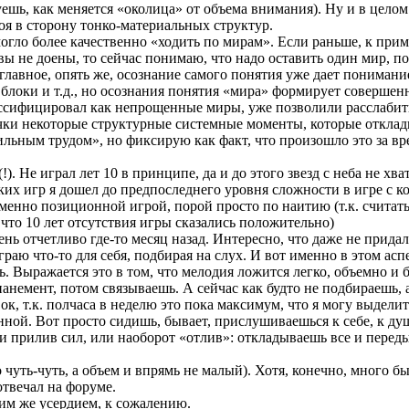
уешь, как меняется «околица» от объема внимания). Ну и в цело
оя в сторону тонко-материальных структур.
гло более качественно «ходить по мирам». Если раньше, к приме
овы не доены, то сейчас понимаю, что надо оставить один мир, по
главное, опять же, осознание самого понятия уже дает пониман
 блоки и т.д., но осознания понятия «мира» формирует совершен
лассифицировал как непрощенные миры, уже позволили расслабит
ки некоторые структурные системные моменты, которые откладыв
ильным трудом», но фиксирую как факт, что произошло это за вр
. Не играл лет 10 в принципе, да и до этого звезд с неба не хва
ких игр я дошел до предпоследнего уровня сложности в игре с к
именно позиционной игрой, порой просто по наитию (т.к. считат
 что 10 лет отсутствия игры сказались положительно)
нь отчетливо где-то месяц назад. Интересно, что даже не прида
граю что-то для себя, подбирая на слух. И вот именно в этом ас
 Выражается это в том, что мелодия ложится легко, объемно и б
анемент, потом связываешь. А сейчас как будто не подбираешь, 
к, т.к. полчаса в неделю это пока максимум, что я могу выделит
нной. Вот просто сидишь, бывает, прислушиваешься к себе, к ду
и прилив сил, или наоборот «отлив»: откладываешь все и перед
 чуть-чуть, а объем и впрямь не малый). Хотя, конечно, много б
отвечал на форуме.
ким же усердием, к сожалению.