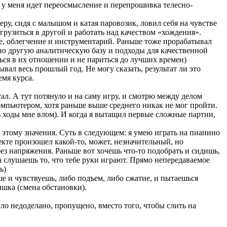
м у меня идет переосмысление и перепрошивка телесно-
ру, сидя с малышом и катая паровозик, ловил себя на чувстве
грузиться в другой и работать над качеством «хождения».
ие, облегчение и инструментарий. Раньше тоже прорабатывал
но другую аналитическую базу и подходы для качественной
ься в их отношении и не париться до лучших времен)
ал весь прошлый год. Не могу сказать, результат ли это
емя курса.
тал. А тут потянуло и на саму игру, и смотрю между делом
омпьютером, хотя раньше выше среднего никак не мог пройти.
ь ходы мне влом). И когда я вытащил первые сложные партии,
л этому значения. Суть в следующем: я умею играть на пианино
пекте произошел какой-то, может, незначительный, но
ез напряжения. Раньше вот хочешь что-то подобрать и сидишь,
а слушаешь то, что тебе руки играют. Прямо непередаваемое
ь)
ше и чувствуешь, либо подъем, либо сжатие, и пытаешься
ышка (смена обстановки).
ыло недоделано, пропущено, вместо того, чтобы слить на