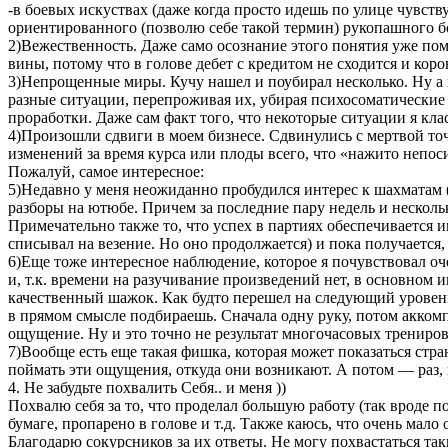
-в боевых искуствах (даже когда просто идешь по улице чувств
ориентированного (позволю себе такой термин) рукопашного б
2)Вежественность. Даже само осознание этого понятия уже помо
вины, потому что в голове дебет с кредитом не сходится и кор
3)Непрощенные миры. Кучу нашел и поубирал несколько. Ну а 
разные ситуации, перепроживая их, убирая психосоматические
проработки. Даже сам факт того, что некоторые ситуации я к
4)Произошли сдвиги в моем бизнесе. Сдвинулись с мертвой точ
изменений за время курса или плоды всего, что «нажито непос
Пожалуй, самое интересное:
5)Недавно у меня неожиданно пробудился интерес к шахматам (!)
разборы на ютюбе. Причем за последние пару недель и несколь
Примечательно также то, что успех в партиях обеспечивается 
списывал на везение. Но оно продолжается) и пока получается,
6)Еще тоже интересное наблюдение, которое я почувствовал оче
и, т.к. времени на разучивание произведений нет, в основном и
качественный шажок. Как будто перешел на следующий уровень.
в прямом смысле подбираешь. Сначала одну руку, потом аккомп
ощущение. Ну и это точно не результат многочасовых тренирово
7)Вообще есть еще такая фишка, которая может показаться стра
поймать эти ощущения, откуда они возникают. А потом — раз, 
4. Не забудьте похвалить Себя.. и меня ))
Похвалю себя за то, что проделал большую работу (так вроде по
бумаге, пропарено в голове и т.д. Также каюсь, что очень мало 
Благодарю сокурсников за их ответы. Не могу похвастаться та