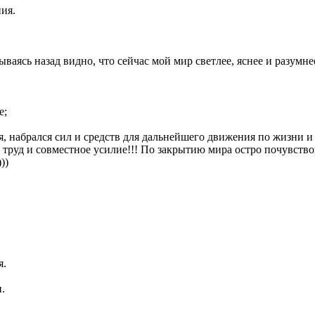
ния.
ваясь назад видно, что сейчас мой мир светлее, яснее и разумне
е;
ся, набрался сил и средств для дальнейшего движения по жизни и
е, труд и совместное усилие!!! По закрытию мира остро почувств
))
я.
.