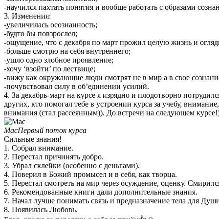
-научился пахтать понятия и вообще работать с образами созна
3. Изменения:
-увеличилась осознанность;
-будто бы повзрослел;
-ощущение, что с декабря по март прожил целую жизнь и огляды
-больше смотрю на себя внутреннего;
-ушло одно злобное проявление;
-хочу ‘взойти’ по лествице;
-вижу как окружающие люди смотрят не в мир а в свое сознани
-почувствовал силу в об’единении усилий.
4. За декабрь-март на курсе я изрядно и плодотворно потрудил
других, кто помогал тебе в устроении курса за учебу, внимани
внимания (стал рассеянным)). До встречи на следующем курсе!)
МасПервый поток курса
Сильные знания!
1. Собрал внимание.
2. Перестал причинять добро.
3. Убрал склейки (особенно с деньгами).
4. Поверил в Божий промысел и в себя, как творца.
5. Перестал смотреть на мир через осуждение, оценку. Смирилс
6. Рекомендованные книги дали дополнительные знания.
7. Начал лучше понимать связь и предназначение тела для Души
8. Появилась Любовь.