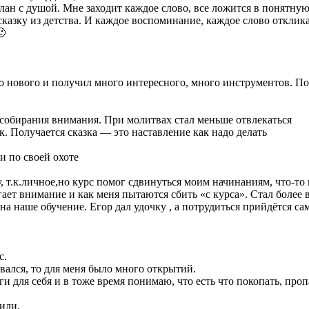
лан с душой. Мне заходит каждое слово, все ложится в понятную
казку из детства. И каждое воспоминание, каждое слово откли
🙂
 нового и получил много интересного, много инструментов. Поч
собирания внимания. При молитвах стал меньше отвлекаться
. Получается сказка — это наставление как надо делать
 по своей охоте
у, т.к.личное,но курс помог сдвинуться моим начинаниям, что-то
ет внимание и как меня пытаются сбить «с курса». Стал более
на наше обучение. Егор дал удочку , а потрудиться прийдётся с
с.
ался, то для меня было много открытий.​
и для себя и в тоже время понимаю, что есть что покопать, пропа
или.