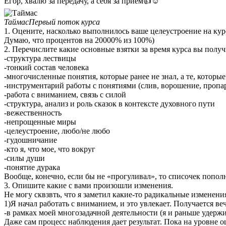
Егор, хвалю за передачу, а себя за приём👍☺️
ТаймасПервый поток курса
1. Оцените, насколько выполнилось ваше целеустроение на кур
Думаю, что процентов на 20000% из 100%)
2. Перечислите какие основные взятки за время курса вы получ
-структура лествицы
-тонкий состав человека
-многочисленные понятия, которые ранее не знал, а те, которые
-инструментарий работы с понятиями (слив, ворошение, пропа
-работа с вниманием, связь с силой
-структура, анализ и роль сказок в контексте духовного пути
-вежественность
-непрощенные миры
-целеустроение, любо/не любо
-гудошничание
-кто я, что мое, что вокруг
-силы души
-понятие дурака
Вообще, конечно, если бы не «прогуливал», то списочек попол
3. Опишите какие с вами произошли изменения.
Не могу сквзвть, что я заметил какие-то радикальные изменен
1)Я начал работать с вниманием, и это увлекает. Получается ве
-в рамках моей многозадачной деятельности (я и раньше удерж
Даже сам процесс наблюдения дает результат. Пока на уровне 